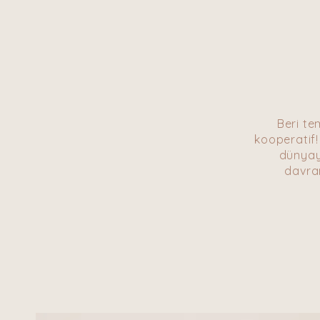
Beri te
kooperatif! 
dünyaya
davran