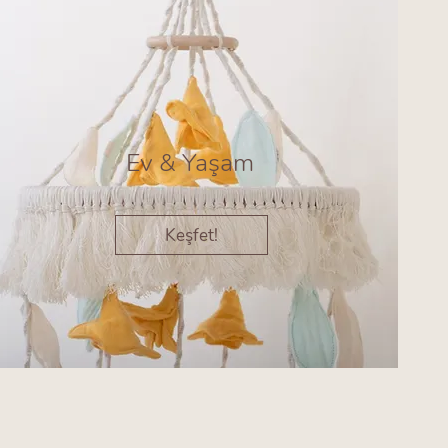
Ev & Yaşam
Keşfet!