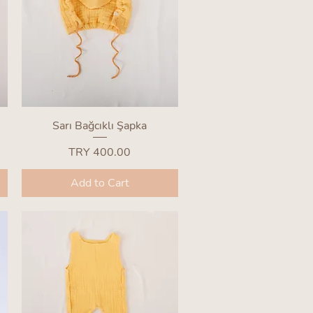
Quick View
Sarı Bağcıklı Şapka
Price
TRY 400.00
Add to Cart