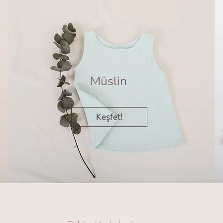
Müslin
Keşfet!