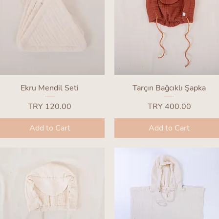
Quick View
Quick View
Ekru Mendil Seti
Tarçın Bağcıklı Şapka
Price
Price
TRY 120.00
TRY 400.00
Add to Cart
Add to Cart