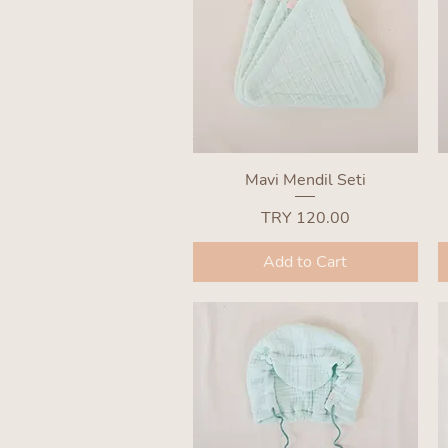
Quick View
Mavi Mendil Seti
Price
TRY 120.00
Add to Cart