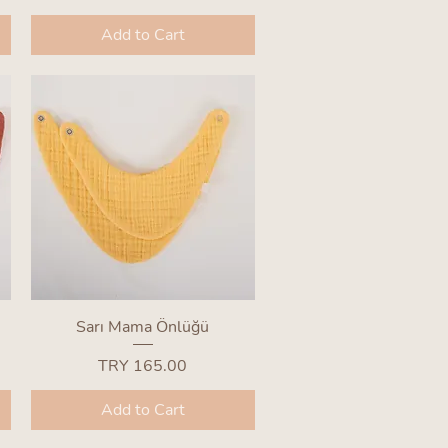
Add to Cart
Quick View
Sarı Mama Önlüğü
Price
TRY 165.00
Add to Cart