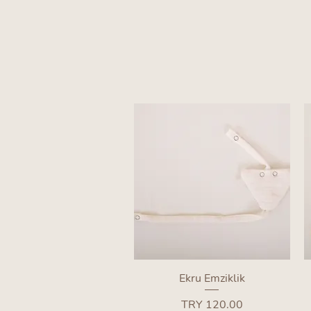
Quick View
Ekru Emziklik
Price
TRY 120.00