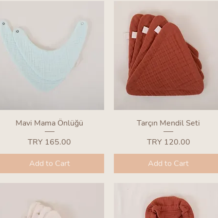
Quick View
Quick View
Mavi Mama Önlüğü
Tarçın Mendil Seti
Price
Price
TRY 165.00
TRY 120.00
Add to Cart
Add to Cart