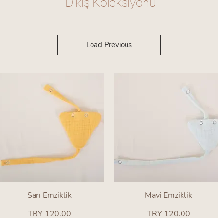
Dikiş Koleksiyonu
Load Previous
Quick View
Quick View
Sarı Emziklik
Mavi Emziklik
Price
Price
TRY 120.00
TRY 120.00