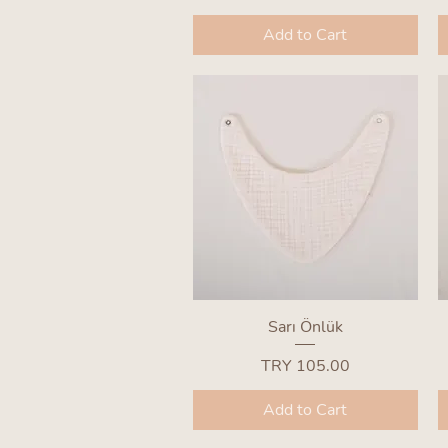
Add to Cart
Quick View
Sarı Önlük
Price
TRY 105.00
Add to Cart