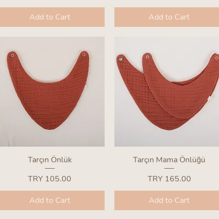
Add to Cart
Add to Cart
Quick View
Quick View
Tarçın Önlük
Tarçın Mama Önlüğü
Price
Price
TRY 105.00
TRY 165.00
Add to Cart
Add to Cart