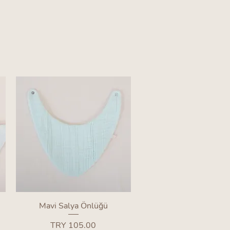
Quick View
Mavi Salya Önlüğü
Price
TRY 105.00