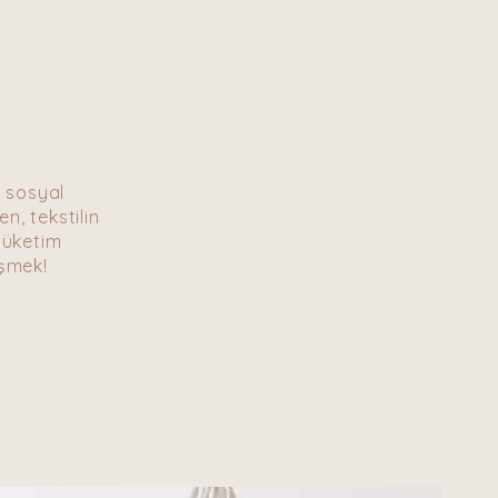
r sosyal
n, tekstilin
tüketim
eşmek!