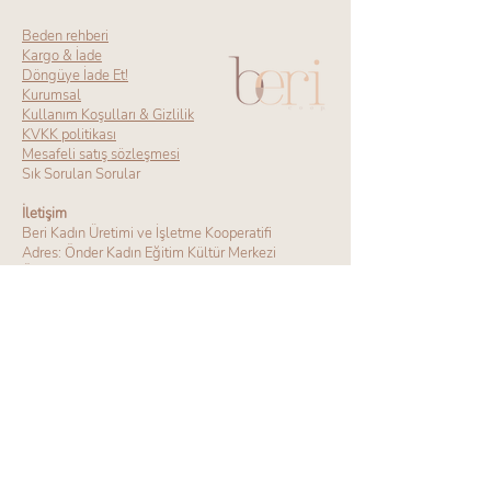
Beden rehberi
Kargo & İade
Döngüye İade Et!
Kurumsal
Kullanım Koşulları & Gizlilik
KVKK politikası
Mesafeli satış sözleşmesi
Sık Sorulan Sorular
İletişim
Beri Kadın Üretimi ve İşletme Kooperatifi
Adres: Önder Kadın Eğitim Kültür Merkezi
Önder Mah. Gönülçalan Sk. No:11 Kat 2
Altındağ/Ankara
Tel:
0 545 957 44 71
0 505 216 79 52
(0312) 201 80 82
|
info@bericoop.com
>