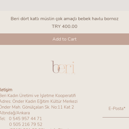
Quick View
Beri dört katlı müslin çok amaçlı bebek havlu bornoz
Price
TRY 400.00
Add to Cart
İletişim
Beri Kadın Üretimi ve İşletme Kooperatifi
Adres: Önder Kadın Eğitim Kültür Merkezi
Önder Mah. Gönülçalan Sk. No:11 Kat 2
Altındağ/Ankara
Tel:
0 545 957 44 71
0 505 216 79 52