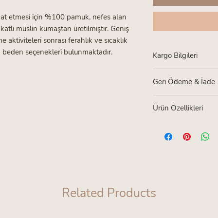
at etmesi için %100 pamuk, nefes alan
t katlı müslin kumaştan üretilmiştir. Geniş
 aktiviteleri sonrası ferahlık ve sıcaklık
n beden seçenekleri bulunmaktadır.
Kargo Bilgileri
Türkiye içi tüm gönder
Geri Ödeme & İade
aittir.Ürünlerin kargo
ürünü kullanılmamış ş
Ürün Özellikleri
değişim yapabilirsiniz.
Etik üretimdir.
Bebeğinizi rahatsız
kullanılmamıştır.
30 derecede yıkam
yapılabilir.
Related Products