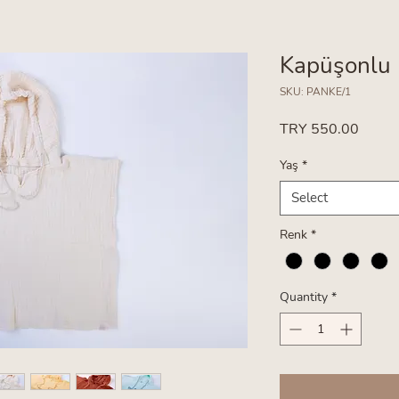
Kapüşonlu
SKU: PANKE/1
Price
TRY 550.00
Yaş
*
Select
Renk
*
Quantity
*