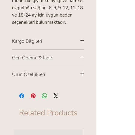
modeli ile giyim kolaylığı ve hareket
özgürlüğü sağlar. 6-9, 9-12, 12-18
ve 18-24 ay için uygun beden
seçenekleri bulunmaktadır.
Kargo Bilgileri
Türkiye içi tüm gönderilerde kargo
Geri Ödeme & İade
ücreti alıcıya aittir.Ürünlerin kargoya
verilme süresi 2-3 iş günüdür.
ürünü kullanılmamış şekilde 7gun
Ürün Özellikleri
içerisinde iyade ve değişim
yapabilirsiniz.kargo ücreti alıcıya aittir
Etik üretimdir.
Bebeğinizi rahatsız etmemek için
iç etiket kullanılmamıştır.
30 derecede yıkamaya uygundur.
Related Products
Buharlı ütüleme yapılabilir.
en yeniler