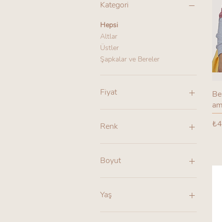
Kategori
Hepsi
Altlar
Üstler
Şapkalar ve Bereler
Fiyat
Be
am
₺80
₺3.000
Fi
₺4
Renk
Boyut
0-6 ay
12-18 ay
Yaş
12-24 ay
18-24 ay
0-3 ay