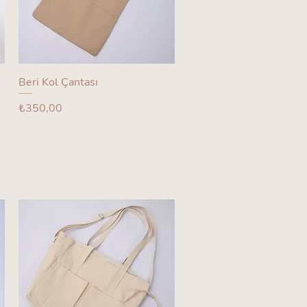
Beri Kol Çantası
Fiyat
₺350,00