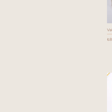
Va
Fi
₺8