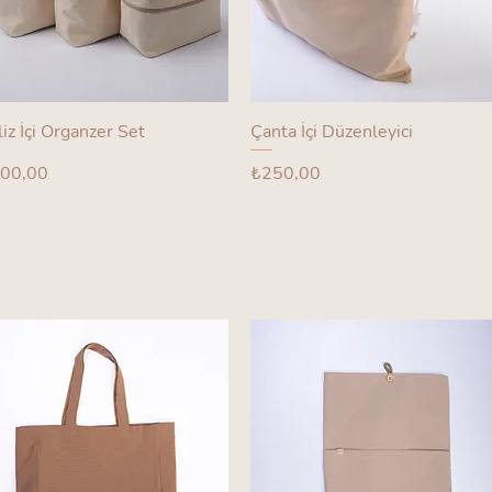
liz İçi Organzer Set
Çanta İçi Düzenleyici
yat
Fiyat
00,00
₺250,00