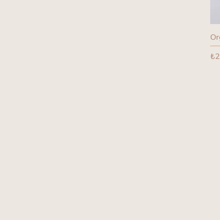
Or
Fi
₺2