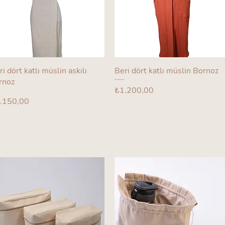
ri dört katlı müslin askılı
Beri dört katlı müslin Bornoz
rnoz
Fiyat
₺1.200,00
yat
.150,00