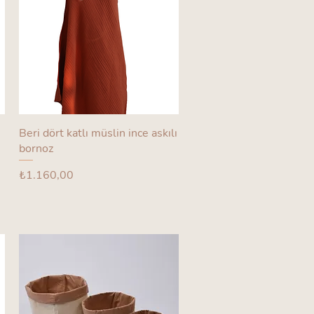
Beri dört katlı müslin ince askılı
bornoz
Fiyat
₺1.160,00