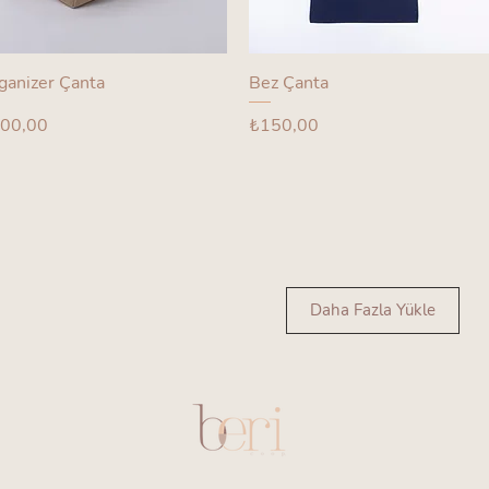
ganizer Çanta
Bez Çanta
yat
Fiyat
00,00
₺150,00
Daha Fazla Yükle