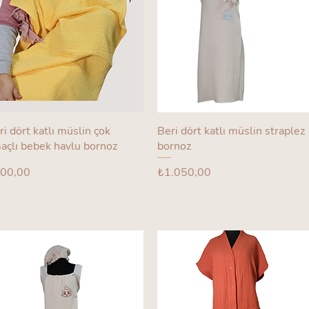
ri dört katlı müslin çok
Beri dört katlı müslin straplez
açlı bebek havlu bornoz
bornoz
yat
Fiyat
00,00
₺1.050,00