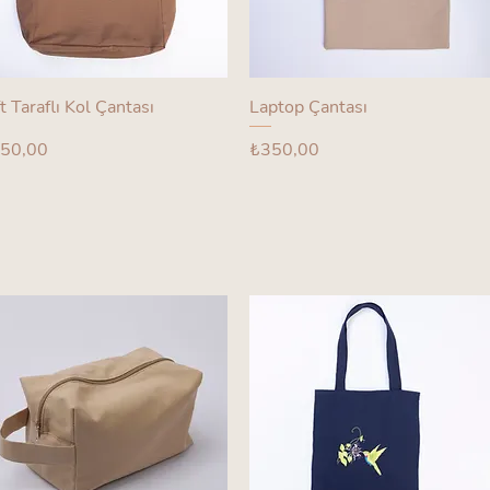
ft Taraflı Kol Çantası
Laptop Çantası
yat
Fiyat
50,00
₺350,00