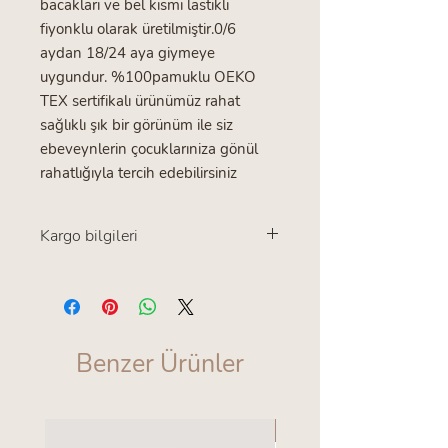
bacakları ve bel kısmı lastikli
fiyonklu olarak üretilmiştir.0/6
aydan 18/24 aya giymeye
uygundur. %100pamuklu OEKO
TEX sertifikalı ürünümüz rahat
sağlıklı şık bir görünüm ile siz
ebeveynlerin çocuklarıniza gönül
rahatlığıyla tercih edebilirsiniz
Kargo bilgileri
Türkiye içi tüm gönderilerde kargo
ücreti alıcıya aittir.Ürünlerin kargoya
verilme süresi 2-3 iş günüdür
Benzer Ürünler
en yeniler