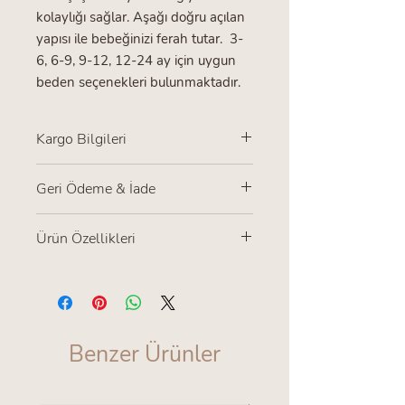
kolaylığı sağlar. Aşağı doğru açılan
yapısı ile bebeğinizi ferah tutar. 3-
6, 6-9, 9-12, 12-24 ay için uygun
beden seçenekleri bulunmaktadır.
Kargo Bilgileri
Türkiye içi tüm gönderilerde kargo
Geri Ödeme & İade
ücreti alıcıya aittir.Ürünlerin kargoya
verilme süresi 2-3 iş günüdür.
ürünü kullanılmamış şekilde 7gun
Ürün Özellikleri
içerisinde iyade ve değişim
yapabilirsiniz.kargo ücreti alıcıya aittir
Etik üretimdir.
Bebeğinizi rahatsız etmemek için
iç etiket kullanılmamıştır.
30 derecede yıkamaya uygundur.
Benzer Ürünler
Buharlı ütüleme yapılabilir.